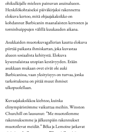
ohikulkijalle mieleen painuvan asuinalueen. 
Henkilökohtaiseksi päiväkirjaksi rakennettu 
elokuva kertoo, mitä ohjaajakaksikko on 
kohdannut Barbicanin maanalaisten kerrosten ja 
torninhuippujen välillä kuukauden aikana.
Asukkaiden muotokuvagallerian kautta elokuva 
piirtää paikasta ihmiskartan, joka kuvastaa 
alueen sosiaalista kehitystä. Elokuva 
kyseenalaistaa utopian kestävyyden. Erään 
asukkaan mukaan ovet eivät ole auki 
Barbicanissa, vaan yksityisyys on turvaa, jonka 
tarkoituksena on pitää muut ihmiset 
ulkopuolellaan.
Kuvaajakaksikkoa kiehtoo, kuinka 
elinympäristömme vaikuttaa meihin. Winston 
Churchill on lausunut: ”Me muotoilemme 
rakennuksemme ja jälkeenpäin rakennukset 
muotoilevat meidät.” Bêka ja Lemoine jatkavat 