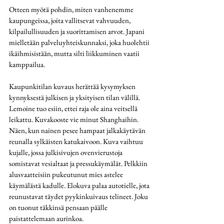
Otteen myötä pohdin, miten vanhenemme 
kaupungeissa, joita vallitsevat vahvuuden, 
kilpailullisuuden ja suorittamisen arvot. Japani 
mielletään palveluyhteiskunnaksi, joka huolehtii 
ikäihmisistään, mutta silti liikkuminen vaatii 
kamppailua.
Kaupunkitilan kuvaus herättää kysymyksen 
kynnyksestä julkisen ja yksityisen tilan välillä. 
Lemoine tuo esiin, ettei raja ole aina veitsellä 
leikattu. Kuvakooste vie minut Shanghaihin. 
Näen, kun nainen pesee hampaat jalkakäytävän 
reunalla sylkäisten katukaivoon. Kuva vaihtuu 
kujalle, jossa julkisivujen ovenvierustoja 
somistavat vesialtaat ja pressukäymälät. Pelkkiin 
alusvaatteisiin pukeutunut mies astelee 
käymälästä kadulle. Elokuva palaa autotielle, jota 
reunustavat täydet pyykinkuivaus telineet. Joku 
on tuonut täkkinsä pensaan päälle 
paistattelemaan aurinkoa. 