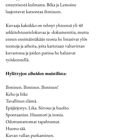
esteettisestä kulmasta. Bêka ja Lemoine 
laajentavat katsontaa ihmiseen. 
Kuvaaja kaksikko on tehnyt yhteensä yli 40 
arkkitehtuurielokuvaa ja -dokumenttia, mutta 
ennen ensimäistäkään teosta he listasivat ylös 
teemoja ja aiheita, joita kartetaan valtavirran 
kuvastossa ja joiden parissa he haluavat 
työskennellä. 
Hylättyjen aiheiden muistilista:
Ihminen. Ihminen. Ihminen!
Keho ja liike
Tavallinen elämä. 
Epäjärjestys. Lika. Siivous ja huolto.
Spontaanius. Huumori ja ironia.
Odottamattomat tapahtumat.
Huono sää.
Kuvan vallan purkaminen.