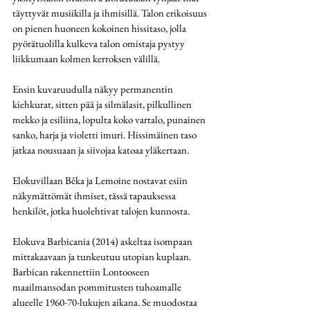
täyttyvät musiikilla ja ihmisillä. Talon erikoisuus 
on pienen huoneen kokoinen hissitaso, jolla 
pyörätuolilla kulkeva talon omistaja pystyy 
liikkumaan kolmen kerroksen välillä.
Ensin kuvaruudulla näkyy permanentin 
kiehkurat, sitten pää ja silmälasit, pilkullinen 
mekko ja esiliina, lopulta koko vartalo, punainen 
sanko, harja ja violetti imuri. Hissimäinen taso 
jatkaa nousuaan ja siivojaa katoaa yläkertaan.
Elokuvillaan Bêka ja Lemoine nostavat esiin 
näkymättömät ihmiset, tässä tapauksessa 
henkilöt, jotka huolehtivat talojen kunnosta. 
Elokuva Barbicania (2014) askeltaa isompaan 
mittakaavaan ja tunkeutuu utopian kuplaan. 
Barbican rakennettiin Lontooseen 
maailmansodan pommitusten tuhoamalle 
alueelle 1960-70-lukujen aikana. Se muodostaa 