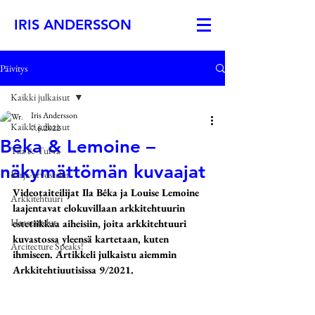
IRIS ANDERSSON
Päivitys
Kaikki julkaisut
Iris Andersson
Kaikki julkaisut
7.6.2022
Bêka & Lemoine –
Tila & Turva
näkymättömän kuvaajat
Kirja-arvostelut
Videotaiteilijat Ila Bêka ja Louise Lemoine 
Arkkitehtuuri
laajentavat elokuvillaan arkkitehtuurin 
Haastattelut
estetiikkaa aiheisiin, joita arkkitehtuuri 
kuvastossa yleensä kartetaan, kuten 
Arcitecture Speaks!
ihmiseen. Artikkeli julkaistu aiemmin 
Arkkitehtiuutisissa 9/2021.