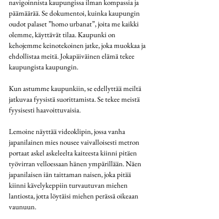
navigoinnista kaupungissa ilman kompassia ja 
päämäärää. Se dokumentoi, kuinka kaupungin 
oudot palaset ”homo urbanat”, joita me kaikki 
olemme, käyttävät tilaa. Kaupunki on 
kehojemme keinotekoinen jatke, joka muokkaa ja 
ehdollistaa meitä. Jokapäiväinen elämä tekee 
kaupungista kaupungin. 
Kun astumme kaupunkiin, se edellyttää meiltä 
jatkuvaa fyysistä suorittamista. Se tekee meistä 
fyysisesti haavoittuvaisia.
Lemoine näyttää videoklipin, jossa vanha 
japanilainen mies nousee vaivalloisesti metron 
portaat askel askeleelta kaiteesta kiinni pitäen 
työvirran velloessaan hänen ympärillään. Näen 
japanilaisen iän taittaman naisen, joka pitää 
kiinni kävelykeppiin turvautuvan miehen 
lantiosta, jotta löytäisi miehen perässä oikeaan 
vaunuun.