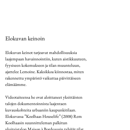
Elokuvan keinoin 
Elokuvan keinot tarjoavat mahdollisuuksia 
laajempaan havainnointiin, kuten aistikkuuteen, 
fyysiseen kokemukseen ja tilan muunteluun, 
ajattelee Lemoine. Kaksikkoa kiinnostaa, miten 
rakennettu ympäristö vaikuttaa päivittäiseen 
elämäämme. 
Videotaiteensa he ovat aloittaneet yksittäisten 
talojen dokumentoinnista laajentaen 
kuvauskohteita urbaaniin kaupunkitilaan. 
Elokuvassa ”Koolhaas Houselife” (2008) Rem 
Koolhaasin suunnitteleman palkitun 
yksityistalon Maison à Bordeauxin tyhjäät tilat 