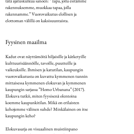
tätä ajatuskulkua sanoen: ”Tapa, jolla esitämme 
rakennuksemme, muokkaa tapaa, jolla 
rakennamme.” Vuorovaikutus elollisen ja 
elottoman välillä on kaksisuuntaista.
Fyysinen maailma
Kadut ovat näyttämöitä hiljaisille ja kätketyille 
kulttuurisäännöille, tavoille, puutteille ja 
vaikeuksille. Ihmisen ja katutilan, kaupungin 
vuorovaikutusta on kuvattu kymmenen tunnin 
mittaisessa kymmenen elokuvan ja kymmenen 
kaupungin sarjassa ”Homo Urbanana” (2017). 
Elokuva tutkii, miten fyysisenä olentoina 
koemme kaupunkitilan. Mikä on erilaisten 
kehojemme välinen suhde? Minkälainen on itse 
kaupungin keho? 
Elokuvasarja on visuaalinen muistiinpano 