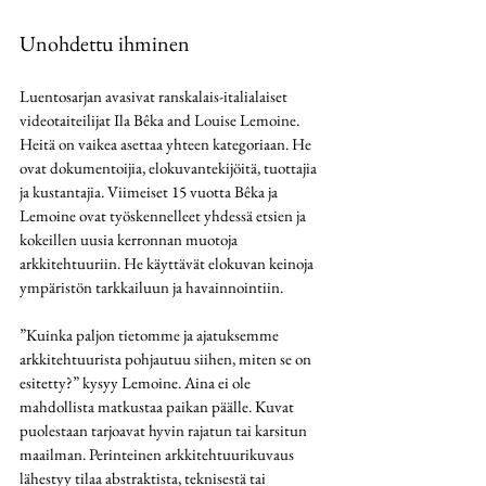
Unohdettu ihminen
Luentosarjan avasivat ranskalais-italialaiset 
videotaiteilijat Ila Bêka and Louise Lemoine. 
Heitä on vaikea asettaa yhteen kategoriaan. He 
ovat dokumentoijia, elokuvantekijöitä, tuottajia 
ja kustantajia. Viimeiset 15 vuotta Bêka ja 
Lemoine ovat työskennelleet yhdessä etsien ja 
kokeillen uusia kerronnan muotoja 
arkkitehtuuriin. He käyttävät elokuvan keinoja 
ympäristön tarkkailuun ja havainnointiin. 
”Kuinka paljon tietomme ja ajatuksemme 
arkkitehtuurista pohjautuu siihen, miten se on 
esitetty?” kysyy Lemoine. Aina ei ole 
mahdollista matkustaa paikan päälle. Kuvat 
puolestaan tarjoavat hyvin rajatun tai karsitun 
maail
man. Perinteinen arkkitehtuurikuvaus 
lähestyy tilaa abstraktista, teknisestä tai 