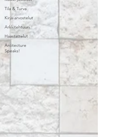
Tila & Turva
Kirja-arvostelut
Arkkitehtuuri
Haastattelut
Arcitecture
Speaks!