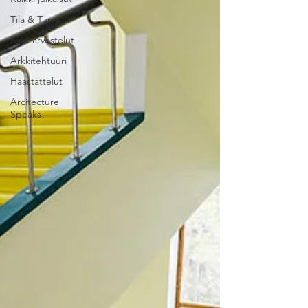
Tila & Turva
Kirja-arvostelut
Arkkitehtuuri
Haastattelut
Arcitecture
Speaks!