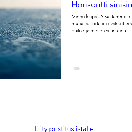
Horisontti sinisi
Minne kaipaat? Saatamme tun
muualla. Isotätini evakkotari
paikkoja mielen sijanteina.
Liity postituslistalle!