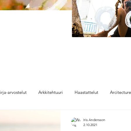
irja-arvostelut
Arkkitehtuuri
Haastattelut
Arcitectur
Iris Andersson
2.10.2021