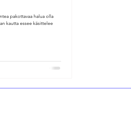
n
tea pakottavaa halua olla
nan kautta essee käsittelee