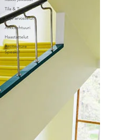
Tila & Turva
Kirja-arvostelut
Arkkitehtuuri
Haastattelut
Arcitecture
Speaks!