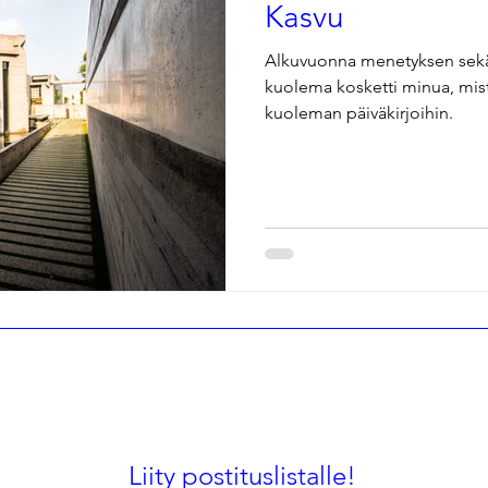
Kasvu
Alkuvuonna menetyksen sekä 
kuolema kosketti minua, mist
kuoleman päiväkirjoihin.
Liity postituslistalle!