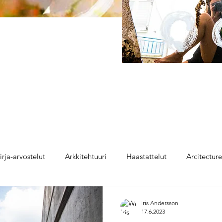
irja-arvostelut
Arkkitehtuuri
Haastattelut
Arcitectur
Iris Andersson
17.6.2023