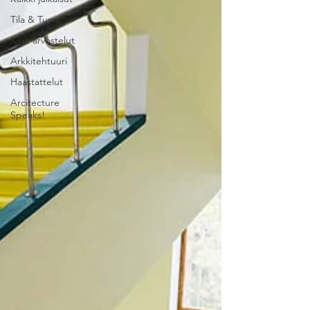
Tila & Turva
Kirja-arvostelut
Arkkitehtuuri
Haastattelut
Arcitecture
Speaks!