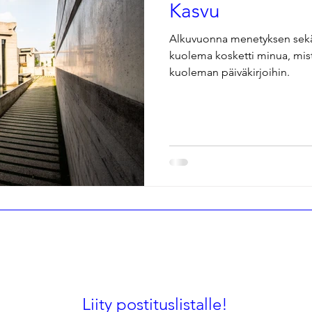
Kasvu
Alkuvuonna menetyksen sekä 
kuolema kosketti minua, mist
kuoleman päiväkirjoihin.
Liity postituslistalle!