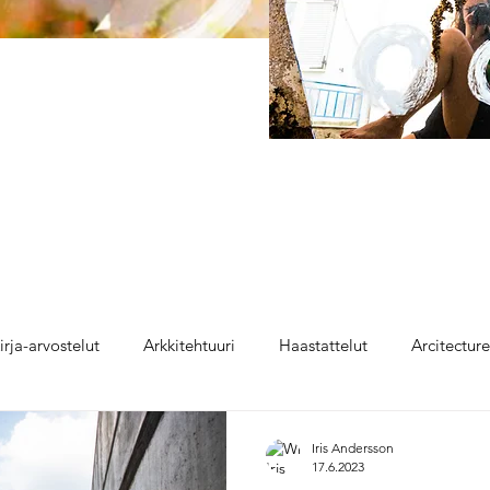
irja-arvostelut
Arkkitehtuuri
Haastattelut
Arcitectur
Iris Andersson
17.6.2023