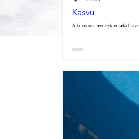
Kasvu
Alkuvuonna menetyksen sekä haaveide