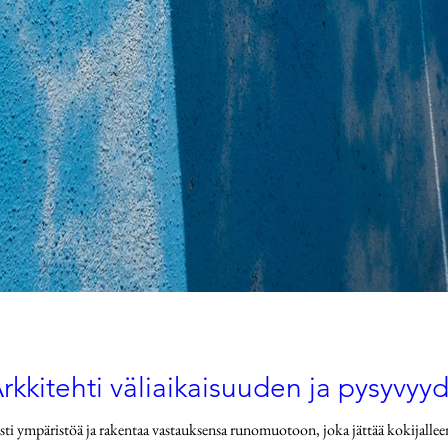
rkkitehti väliaikaisuuden ja pysyvyy
asti ympäristöä ja rakentaa vastauksensa runomuotoon, joka jättää kokijall