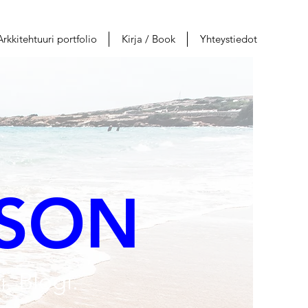
Arkkitehtuuri portfolio
Kirja / Book
Yhteystiedot
SON
i. Blogi.