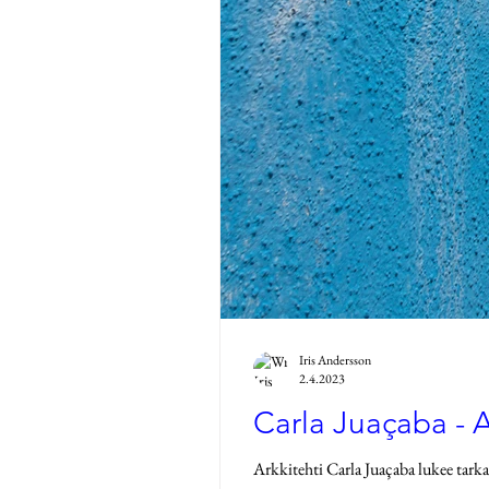
Iris Andersson
2.4.2023
Carla Juaçaba - A
Arkkitehti Carla Juaçaba lukee tark