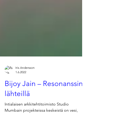
Iris Andersson
1.6.2022
Bijoy Jain – Resonanssin
lähteillä
Intialaisen arkkitehtitoimisto Studio