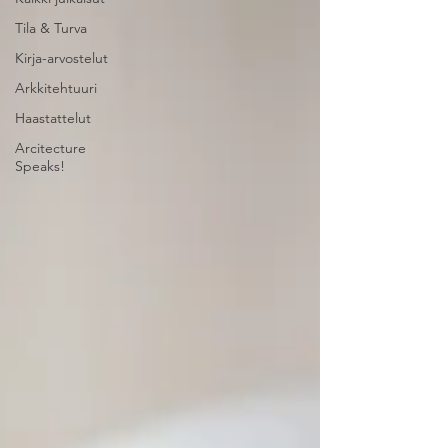
Tila & Turva
Kirja-arvostelut
Arkkitehtuuri
Haastattelut
Arcitecture
Speaks!